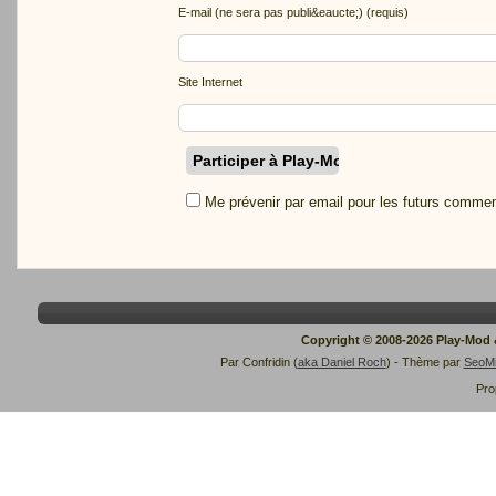
E-mail (ne sera pas publi&eaucte;) (requis)
Site Internet
Me prévenir par email pour les futurs commen
Copyright © 2008-2026 Play-Mod
Par Confridin (
aka Daniel Roch
) - Thème par
SeoM
Pro