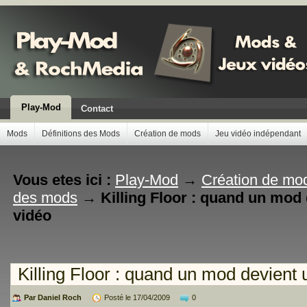
Play-Mod
Contact
Mods
Définitions des Mods
Création de mods
Jeu vidéo indépendant
Vous etes ici :
Play-Mod
→
Création de mo
des mods
→
Killing Floor : quand un mod 
vidéo
Killing Floor : quand un mod devient 
Par Daniel Roch
Posté le 17/04/2009
0