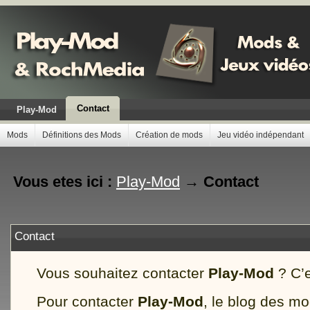
Contact
Play-Mod
Mods
Définitions des Mods
Création de mods
Jeu vidéo indépendant
Vous etes ici :
Play-Mod
→
Contact
Contact
Vous souhaitez contacter
Play-Mod
? C’e
Pour contacter
Play-Mod
, le blog des mo