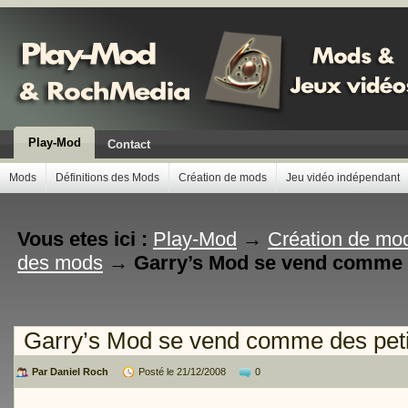
Play-Mod
Contact
Mods
Définitions des Mods
Création de mods
Jeu vidéo indépendant
Vous etes ici :
Play-Mod
→
Création de mo
des mods
→
Garry’s Mod se vend comme d
Garry’s Mod se vend comme des peti
Par Daniel Roch
Posté le 21/12/2008
0