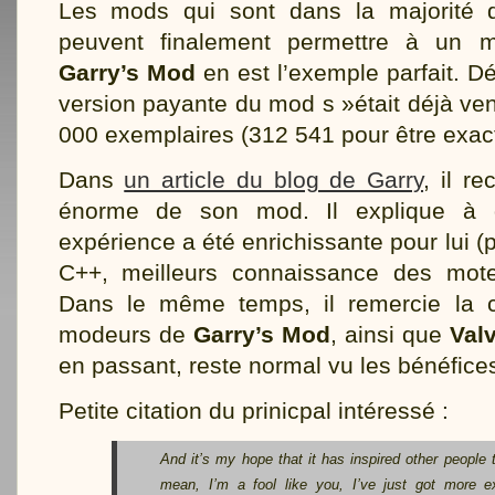
Les mods qui sont dans la majorité d
peuvent finalement permettre à un m
Garry’s Mod
en est l’exemple parfait. D
version payante du mod s »était déjà ve
000 exemplaires (312 541 pour être exact
Dans
un article du blog de Garry
, il r
énorme de son mod. Il explique à q
expérience a été enrichissante pour lui 
C++, meilleurs connaissance des mot
Dans le même temps, il remercie la
modeurs de
Garry’s Mod
, ainsi que
Val
en passant, reste normal vu les bénéfices 
Petite citation du prinicpal intéressé :
And it’s my hope that it has inspired other people t
mean, I’m a fool like you, I’ve just got more e