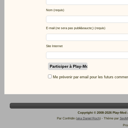
Nom (requis)
E-mail (ne sera pas publi&eaucte;) (requis)
Site Internet
Me prévenir par email pour les futurs commen
Copyright © 2008-2026 Play-Mod
Par Confridin (
aka Daniel Roch
) - Thème par
SeoM
Pro