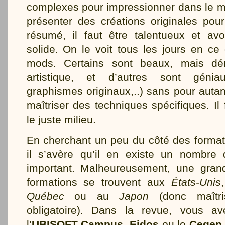
complexes pour impressionner dans le mi
présenter des créations originales pou
résumé, il faut être talentueux et avo
solide. On le voit tous les jours en ce
mods. Certains sont beaux, mais d
artistique, et d’autres sont génia
graphismes originaux,..) sans pour autan
maîtriser des techniques spécifiques. Il
le juste milieu.
En cherchant un peu du côté des formati
il s’avère qu’il en existe un nombre
important. Malheureusement, une gran
formations se trouvent aux
États-Unis
Québec
ou au
Japon
(donc maîtri
obligatoire). Dans la revue, vous a
l’
UBISOFT Campus
,
Eidos
ou le
Cegep