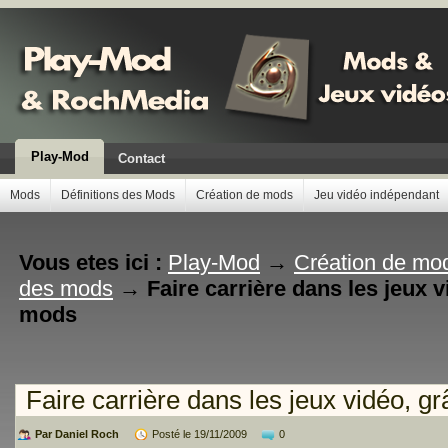
Play-Mod
Contact
Mods
Définitions des Mods
Création de mods
Jeu vidéo indépendant
Vous etes ici :
Play-Mod
→
Création de mo
des mods
→
Faire carrière dans les jeux 
mods
Faire carrière dans les jeux vidéo, 
Par Daniel Roch
Posté le 19/11/2009
0