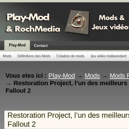
Play-Mod
Contact
Mods
Définitions des Mods
Création de mods
Jeu vidéo indépendant
Vous etes ici :
Play-Mod
→
Mods
→
Mods F
→
Restoration Project, l’un des meilleur
Fallout 2
Restoration Project, l’un des meille
Fallout 2