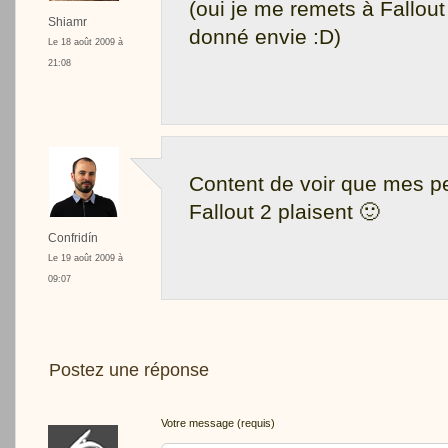
(oui je me remets à Fallout
Shiamr
donné envie :D)
Le 18 août 2009 à
21:08
Content de voir que mes pet
Fallout 2 plaisent 🙂
Confridín
Le 19 août 2009 à
09:07
Postez une réponse
Votre message (requis)