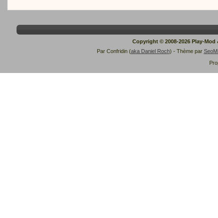
Copyright © 2008-2026 Play-Mod
Par Confridin (
aka Daniel Roch
) - Thème par
SeoM
Pro