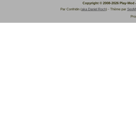
Copyright © 2008-2026 Play-Mod
Par Confridin (
aka Daniel Roch
) - Thème par
SeoM
Pro