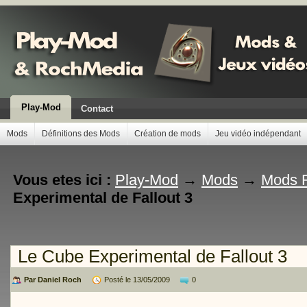
Play-Mod
Contact
Mods
Définitions des Mods
Création de mods
Jeu vidéo indépendant
Vous etes ici :
Play-Mod
→
Mods
→
Mods F
Experimental de Fallout 3
Le Cube Experimental de Fallout 3
Par Daniel Roch
Posté le 13/05/2009
0