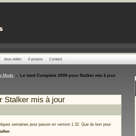
Jeux vidéo
À propos
Contact
es Mods
→
Le mod Complete 2009 pour Stalker mis à jour
Stalker mis à jour
uelques semaines pour passer en version 1.32. Que du bon pour
talker
.