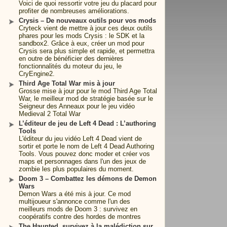
Voici de quoi ressortir votre jeu du placard pour
profiter de nombreuses améliorations.
Crysis – De nouveaux outils pour vos mods
Cryteck vient de mettre à jour ces deux outils
phares pour les mods Crysis : le SDK et la
sandbox2. Grâce à eux, créer un mod pour
Crysis sera plus simple et rapide, et permettra
en outre de bénéficier des dernières
fonctionnalités du moteur du jeu, le
CryEngine2.
Third Age Total War mis à jour
Grosse mise à jour pour le mod Third Age Total
War, le meilleur mod de stratégie basée sur le
Seigneur des Anneaux pour le jeu vidéo
Medieval 2 Total War
L’éditeur de jeu de Left 4 Dead : L’authoring
Tools
L'éditeur du jeu vidéo Left 4 Dead vient de
sortir et porte le nom de Left 4 Dead Authoring
Tools. Vous pouvez donc moder et créer vos
maps et personnages dans l'un des jeux de
zombie les plus populaires du moment.
Doom 3 – Combattez les démons de Demon
Wars
Demon Wars a été mis à jour. Ce mod
multijoueur s'annonce comme l'un des
meilleurs mods de Doom 3 : survivez en
coopératifs contre des hordes de montres
The Haunted, survivez à la malédiction sur