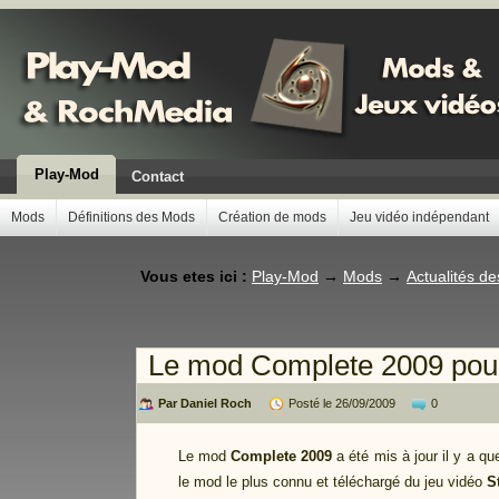
Play-Mod
Contact
Mods
Définitions des Mods
Création de mods
Jeu vidéo indépendant
Vous etes ici :
Play-Mod
→
Mods
→
Actualités d
Le mod Complete 2009 pour 
Par Daniel Roch
Posté le 26/09/2009
0
Le mod
Complete 2009
a été mis à jour il y a q
le mod le plus connu et téléchargé du jeu vidéo
S