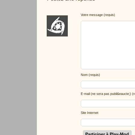
Votre message (requis)
Nom (requis)
E-mail (ne sera pas publi&eaucte;) (r
Site Internet