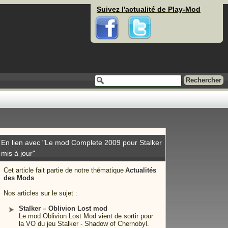
Suivez l'actualité de Play-Mod
Facebook
Twitter
En lien avec "Le mod Complete 2009 pour Stalker
mis à jour"
Cet article fait partie de notre thématique
Actualités
des Mods
Nos articles sur le sujet :
Stalker – Oblivion Lost mod
Le mod Oblivion Lost Mod vient de sortir pour
la VO du jeu Stalker - Shadow of Chernobyl.