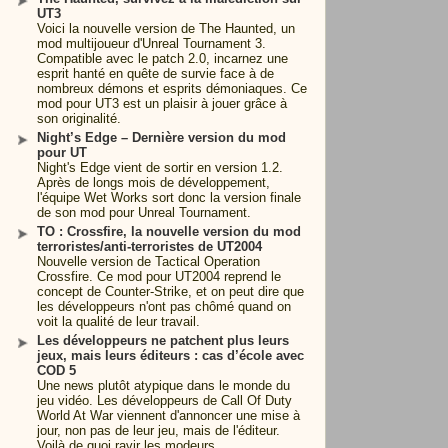
UT3
Voici la nouvelle version de The Haunted, un
mod multijoueur d'Unreal Tournament 3.
Compatible avec le patch 2.0, incarnez une
esprit hanté en quête de survie face à de
nombreux démons et esprits démoniaques. Ce
mod pour UT3 est un plaisir à jouer grâce à
son originalité.
Night’s Edge – Dernière version du mod
pour UT
Night's Edge vient de sortir en version 1.2.
Après de longs mois de développement,
l'équipe Wet Works sort donc la version finale
de son mod pour Unreal Tournament.
TO : Crossfire, la nouvelle version du mod
terroristes/anti-terroristes de UT2004
Nouvelle version de Tactical Operation
Crossfire. Ce mod pour UT2004 reprend le
concept de Counter-Strike, et on peut dire que
les développeurs n'ont pas chômé quand on
voit la qualité de leur travail.
Les développeurs ne patchent plus leurs
jeux, mais leurs éditeurs : cas d’école avec
COD 5
Une news plutôt atypique dans le monde du
jeu vidéo. Les développeurs de Call Of Duty
World At War viennent d'annoncer une mise à
jour, non pas de leur jeu, mais de l'éditeur.
Voilà de quoi ravir les modeurs.