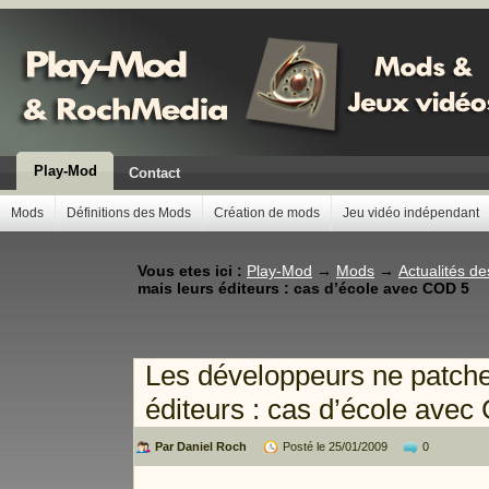
Play-Mod
Contact
Mods
Définitions des Mods
Création de mods
Jeu vidéo indépendant
Vous etes ici :
Play-Mod
→
Mods
→
Actualités d
mais leurs éditeurs : cas d’école avec COD 5
Les développeurs ne patchen
éditeurs : cas d’école ave
Par Daniel Roch
Posté le 25/01/2009
0