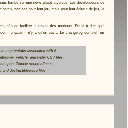
e suis tombé sur une news plutôt atypique. Les développeurs de
n patch, non pas pour leur jeu, mais pour leur éditeur de jeu, le
, afin de faciliter le travail des modeurs. De là à dire qu’il
la communauté, il n’y a qu’un pas… Le changelog complet, en
l .map prefabs associated with it.
thrower, vehicle, and water CSV files.
and sprint Zombie sound effects.
f and destructiblepiece files