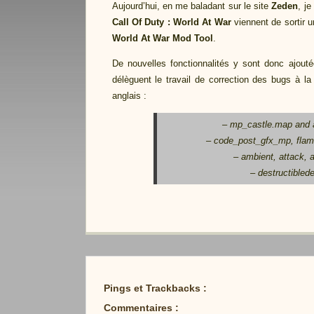
Aujourd’hui, en me baladant sur le site
Zeden
, j
Call Of Duty : World At War
viennent de sortir u
World At War Mod Tool
.
De nouvelles fonctionnalités y sont donc ajoutées
délèguent le travail de correction des bugs à 
anglais :
– mp_castle.map and al
– code_post_gfx_mp, flame
– ambient, attack, 
– destructiblede
Pings et Trackbacks :
Commentaires :