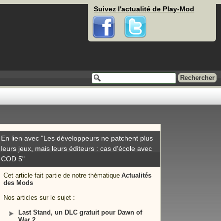
Suivez l'actualité de Play-Mod
Facebook
Twitter
En lien avec "Les développeurs ne patchent plus
leurs jeux, mais leurs éditeurs : cas d’école avec
COD 5"
Cet article fait partie de notre thématique
Actualités
des Mods
Nos articles sur le sujet :
Last Stand, un DLC gratuit pour Dawn of
War 2