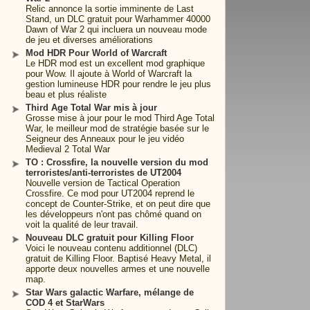
Relic annonce la sortie imminente de Last
Stand, un DLC gratuit pour Warhammer 40000
Dawn of War 2 qui incluera un nouveau mode
de jeu et diverses améliorations
Mod HDR Pour World of Warcraft
Le HDR mod est un excellent mod graphique
pour Wow. Il ajoute à World of Warcraft la
gestion lumineuse HDR pour rendre le jeu plus
beau et plus réaliste
Third Age Total War mis à jour
Grosse mise à jour pour le mod Third Age Total
War, le meilleur mod de stratégie basée sur le
Seigneur des Anneaux pour le jeu vidéo
Medieval 2 Total War
TO : Crossfire, la nouvelle version du mod
terroristes/anti-terroristes de UT2004
Nouvelle version de Tactical Operation
Crossfire. Ce mod pour UT2004 reprend le
concept de Counter-Strike, et on peut dire que
les développeurs n'ont pas chômé quand on
voit la qualité de leur travail.
Nouveau DLC gratuit pour Killing Floor
Voici le nouveau contenu additionnel (DLC)
gratuit de Killing Floor. Baptisé Heavy Metal, il
apporte deux nouvelles armes et une nouvelle
map.
Star Wars galactic Warfare, mélange de
COD 4 et StarWars