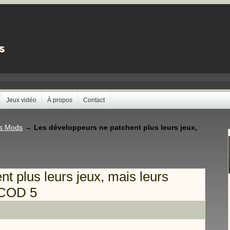
Jeux vidéo
À propos
Contact
es Mods
→
Les développeurs ne patchent plus leurs jeux,
t plus leurs jeux, mais leurs
c COD 5