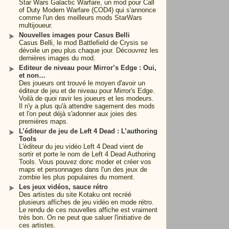
Star Wars Galactic Warfare, un mod pour Call
of Duty Modern Warfare (COD4) qui s'annonce
comme l'un des meilleurs mods StarWars
multijoueur.
Nouvelles images pour Casus Belli
Casus Belli, le mod Battlefield de Crysis se
dévoile un peu plus chaque jour. Découvrez les
dernières images du mod.
Editeur de niveau pour Mirror’s Edge : Oui,
et non…
Des joueurs ont trouvé le moyen d'avoir un
éditeur de jeu et de niveau pour Mirror's Edge.
Voilà de quoi ravir les joueurs et les modeurs.
Il n'y a plus qu'à attendre sagement des mods
et l'on peut déjà s'adonner aux joies des
premières maps.
L’éditeur de jeu de Left 4 Dead : L’authoring
Tools
L'éditeur du jeu vidéo Left 4 Dead vient de
sortir et porte le nom de Left 4 Dead Authoring
Tools. Vous pouvez donc moder et créer vos
maps et personnages dans l'un des jeux de
zombie les plus populaires du moment.
Les jeux vidéos, sauce rétro
Des artistes du site Kotaku ont recréé
plusieurs affiches de jeu vidéo en mode rétro.
Le rendu de ces nouvelles affiche est vraiment
très bon. On ne peut que saluer l'initiative de
ces artistes.