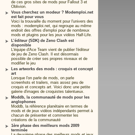
de ces gros sites de mods pour Fallout 3 et
Oblivion.
Vous cherchez un modeur ? Modemploi.net
est fait pour vous
Voici la trouvaille du moment pour l'univers des
mods : modemploi.net, qui regroupe au même
endroit des offres d'emploi pour de nombreux
mods et plugins pour les jeux vidéos Half-Life.
L’éditeur (SDK) de Zeno Clash est
disponible
L'équipe d'Ace Team vient de publier l'éditeur
de jeu de Zeno Clash. Il est désormais
possible de créer ses propres niveaux et de
modifier le jeu
Les artworks des mods : croquis et concept
art
Lorsque l'on parle de mods, on parle
screenhots et trailers, mais assez peu de
croquis et concepts art. Voici donc une petite
galerie d'images de croquistes talentueux.
Moddb, la communauté de mods pour les
anglophones
Moddb, la référence planétaire en termes de
mods et de jeux vidéos indépendants permet à
chacun de présenter et commenter les
créations de la communauté
1ère phase des meilleurs mods 2009
terminée
La deuxième phase des meilleurs mods et jeux