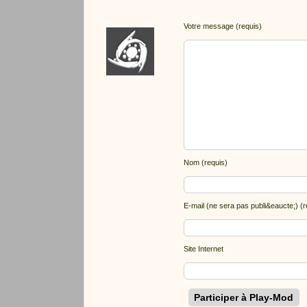
Votre message (requis)
Nom (requis)
E-mail (ne sera pas publi&eaucte;) (r
Site Internet