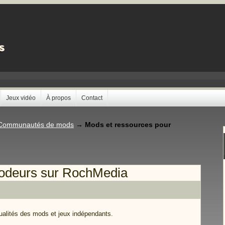
Jeux vidéo
À propos
Contact
Communautés de mods
→
Mods et ressources pour
modeurs sur RochMedia
ualités des mods et jeux indépendants.