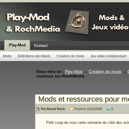
Play-Mod
Contact
Mods
Définitions des Mods
Création de mods
Jeu vidéo indépendant
Vous etes ici :
Play-Mod
→
Création de mods
→
modeurs sur RochMedia
Mods et ressources pour 
Par Daniel Roch
Posté le 13/11/2009
0
Petit coup de mou cette semaine du côté des act