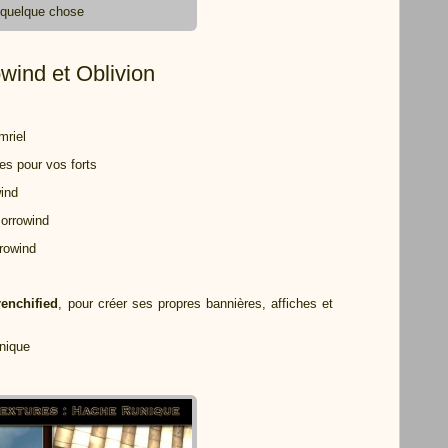
quelque chose
wind et Oblivion
mriel
s pour vos forts
ind
Morrowind
rowind
renchified
, pour créer ses propres bannières, affiches et
unique