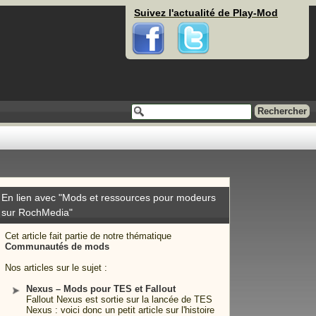
Suivez l'actualité de Play-Mod
Facebook
Twitter
En lien avec "Mods et ressources pour modeurs
sur RochMedia"
Cet article fait partie de notre thématique
Communautés de mods
Nos articles sur le sujet :
Nexus – Mods pour TES et Fallout
Fallout Nexus est sortie sur la lancée de TES
Nexus : voici donc un petit article sur l'histoire