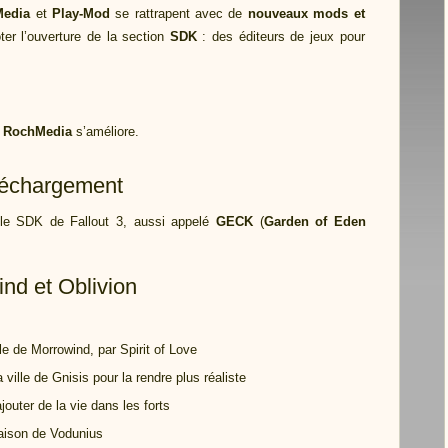
edia
et
Play-Mod
se rattrapent avec de
nouveaux mods et
er l’ouverture de la section
SDK
: des éditeurs de jeux pour
e
RochMedia
s’améliore.
éléchargement
: le SDK de Fallout 3, aussi appelé
GECK
(
Garden of Eden
nd et Oblivion
le de Morrowind, par Spirit of Love
ville de Gnisis pour la rendre plus réaliste
jouter de la vie dans les forts
maison de Vodunius