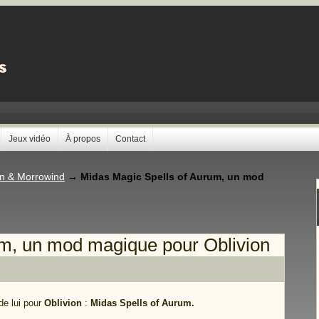
Jeux vidéo
À propos
Contact
on & Morrowind
→
Midas Magic Spells of Aurum, un mod
um, un mod magique pour Oblivion
 de lui pour
Oblivion
:
Midas Spells of Aurum.