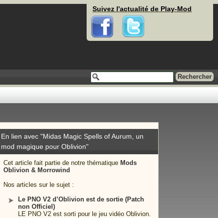
Suivez l'actualité de Play-Mod
Facebook
Twitter
En lien avec "Midas Magic Spells of Aurum, un
mod magique pour Oblivion"
Cet article fait partie de notre thématique
Mods
Oblivion & Morrowind
Nos articles sur le sujet :
Le PNO V2 d’Oblivion est de sortie (Patch
non Officiel)
LE PNO V2 est sorti pour le jeu vidéo Oblivion.