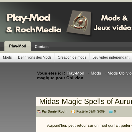
Play-Mod
Contact
Mods
Définitions des Mods
Création de mods
Jeu vidéo indépendant
Vous etes ici :
Play-Mod
→
Mods
→
Mods Oblivi
magique pour Oblivion
Midas Magic Spells of Aur
Par Daniel Roch
Posté le 09/04/2009
0
Aujourd’hui, petit retour sur un mod qui fait parler