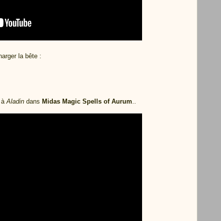
arger la bête :
r à
Aladin
dans
Midas Magic Spells of Aurum
..