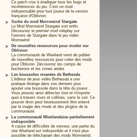
Ce patch vise à éradiquer tous les bugs et
incohérences du jeu. C'est un mod
indispensable pour tout joueur de la version
française d'Oblivion.
Sortie du mod Morrowind Stargate
Le Mod Morrowind Stargate sort enfin.
Découvrez le premier mod roleplay sur
l'univers de Stargate dans le jeu vidéo
Morrowind
De nouvelles ressources pour moder sur
Oblivion
La communauté de Wiwiland vient de publier
de nouvelles ressources pour créer des mods
pour Oblivion. Découvrez les camps de
bucherons et les zones arides
Les boussoles vivantes de Bethesda
L'éditeur de jeux vidéo Bethesda a une
pratique étrange dans ses derniers jeux :
ajouter une boussole dans la tête du joueur...
Vous pouvez ainsi détectez tout et n'importe
quoi à travers murs et collines, sans le voir. Ce
pouvoir divin peut heureusement être enlevé
par la magie des mods et des plugins de la
communauté.
La communauté Wiwilandaise partiellement
indisponible
A cause de difficultés de serveur, une partie du
site Wiwiland est indisponible et il n'est plus
possible de télécharger des mods Morrowind,