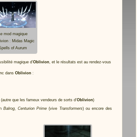
Le mod magique
livion : Midas Magic
Spells of Aurum
sibilité magique d’
Oblivion
, et le résultats est au rendez-vous
onc dans
Oblivion
:
 (autre que les fameux vendeurs de sorts d’
Oblivion
)
un
Balrog
,
Centurion Prime
(vive
Transformers
) ou encore des