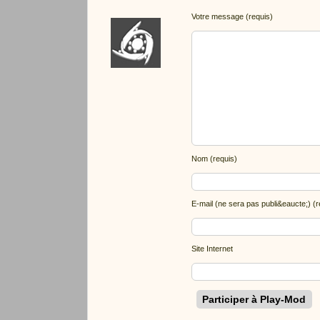
Votre message (requis)
Nom (requis)
E-mail (ne sera pas publi&eaucte;) (r
Site Internet