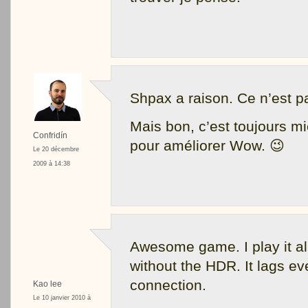
Shpax a raison. Ce n’est p
Mais bon, c’est toujours m
Confridín
pour améliorer Wow. 😉
Le 20 décembre
2009 à 14:38
Awesome game. I play it all
without the HDR. It lags ev
connection.
Kao lee
Le 10 janvier 2010 à