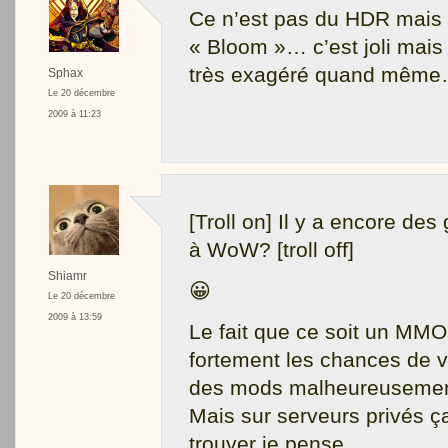
Ce n’est pas du HDR mais 
« Bloom »… c’est joli mais 
très exagéré quand mêm
Sphax
Le 20 décembre
2009 à 11:23
[Troll on] Il y a encore des
à WoW? [troll off]
Shiamr
😀
Le 20 décembre
2009 à 13:59
Le fait que ce soit un MMO
fortement les chances de v
des mods malheureusement
Mais sur serveurs privés ç
trouver je pense.