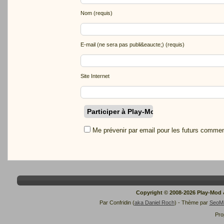
Nom (requis)
E-mail (ne sera pas publi&eaucte;) (requis)
Site Internet
Me prévenir par email pour les futurs commen
Copyright © 2008-2026 Play-Mod
Par Confridin (
aka Daniel Roch
) - Thème par
SeoM
Pro