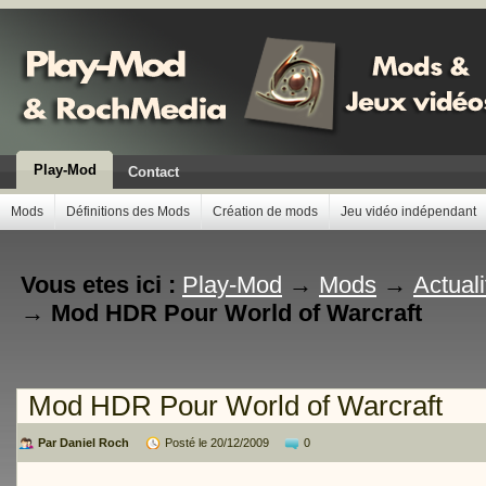
Play-Mod
Contact
Mods
Définitions des Mods
Création de mods
Jeu vidéo indépendant
Vous etes ici :
Play-Mod
→
Mods
→
Actual
→
Mod HDR Pour World of Warcraft
Mod HDR Pour World of Warcraft
Par Daniel Roch
Posté le 20/12/2009
0