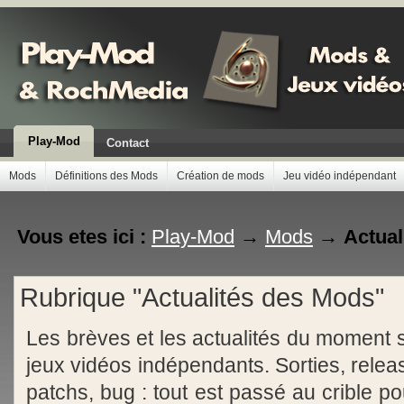
Play-Mod
Contact
Mods
Définitions des Mods
Création de mods
Jeu vidéo indépendant
Vous etes ici :
Play-Mod
→
Mods
→
Actual
Rubrique "Actualités des Mods"
Les brèves et les actualités du moment s
jeux vidéos indépendants. Sorties, relea
patchs, bug : tout est passé au crible po