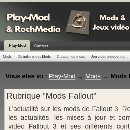
Play-Mod
Contact
Mods
Définitions des Mods
Création de mods
Jeu vidéo indépendant
Vous etes ici :
Play-Mod
→
Mods
→
Mods F
Rubrique "Mods Fallout"
L’actualité sur les mods de Fallout 3. R
les actualités, les mises à jour et corr
vidéo Fallout 3 et ses différents cont