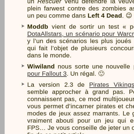
un
Rescuer
venu défendre la veuve 
plein farwest contre des zombies a
un peu comme dans
Left 4 Dead
. 😉
Moddb
vient de sortir un test « 
DotaAllstars, un scénario pour Warcr
y l’un des scénarios les plus joué
qui fait l’objet de plusieurs concou
dans le monde.
Wiwiland
nous sorte une nouvelle
pour Fallout 3
. Un régal. 🙂
La version 2.3 de
Pirates Vikin
semble approcher à grand pas. P
connaissent pas, ce mod multijoueu
vous permet d’incarner pirates et ch
modes de jeux assez marrants. Le
vraiment abouti pour un jeu qui 
FPS… Je vous conseille de jeter un oe