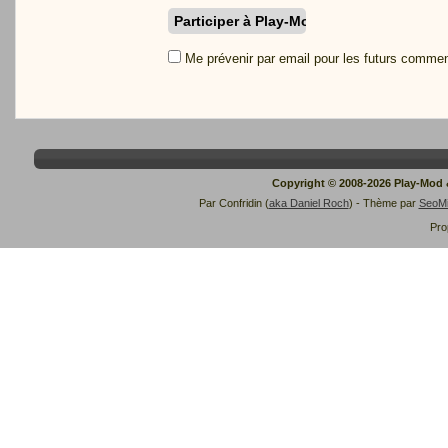
Me prévenir par email pour les futurs commen
Copyright © 2008-2026 Play-Mod
Par Confridin (
aka Daniel Roch
) - Thème par
SeoM
Pro