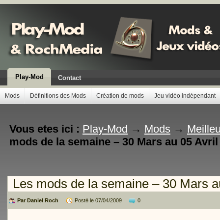
Play-Mod
Contact
Mods
Définitions des Mods
Création de mods
Jeu vidéo indépendant
Vous etes ici :
Play-Mod
→
Mods
→
Meille
mods de la semaine – 30 Mars au 05 Avril
Les mods de la semaine – 30 Mars au
Par Daniel Roch
Posté le 07/04/2009
0