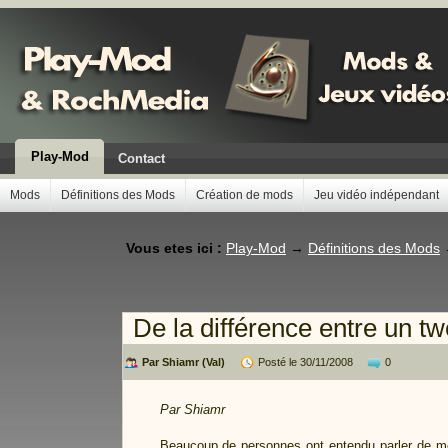
Play-Mod
Contact
Mods
Définitions des Mods
Création de mods
Jeu vidéo indépendant
Vous etes ici :
Play-Mod
→
Définitions des Mods
De la différence entre un tw
Par Shiamr (Val)
Posté le 30/11/2008
0
Par Shiamr
Beaucoup de personnes ont entendu parler de
m