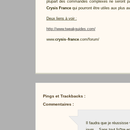
plupart des commandes complexes ne seront pas
Crysis France
qui pourront être utiles aux plus av
Deux liens à voir :
http://www.tweakguides.com/
www.
crysis
–
france
.com/forum/
Pings et Trackbacks :
Commentaires :
Il faudra que je réussiss
jours… Sans tout fo*tre en