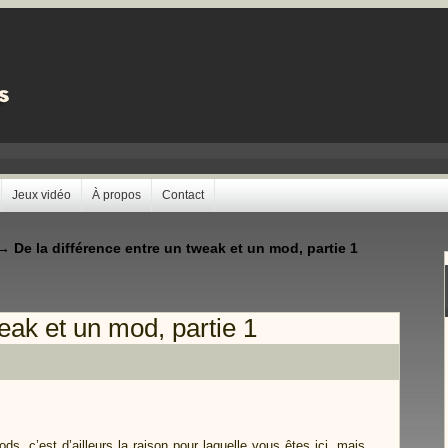
Jeux vidéo
À propos
Contact
→
De la différence entre un tweak et un mod, partie 1
eak et un mod, partie 1
ods
, c’est d’ailleurs la raison pour laquelle vous êtes ici, mais