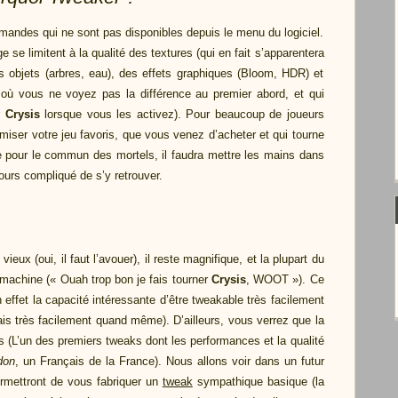
andes qui ne sont pas disponibles depuis le menu du logiciel.
e se limitent à la qualité des textures (qui en fait s’apparentera
 des objets (arbres, eau), des effets graphiques (Bloom, HDR) et
cs où vous ne voyez pas la différence au premier abord, et qui
r
Crysis
lorsque vous les activez). Pour beaucoup de joueurs
imiser votre jeu favoris, que vous venez d’acheter et qui tourne
cte pour le commun des mortels, il faudra mettre les mains dans
ours compliqué de s’y retrouver.
 vieux (oui, il faut l’avouer), il reste magnifique, et la plupart du
 machine (« Ouah trop bon je fais tourner
Crysis
, WOOT »). Ce
n effet la capacité intéressante d’être tweakable très facilement
is très facilement quand même). D’ailleurs, vous verrez que la
 (L’un des premiers tweaks dont les performances et la qualité
don
, un Français de la France). Nous allons voir dans un futur
rmettront de vous fabriquer un
tweak
sympathique basique (la