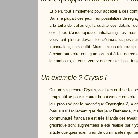
Et bien, tout simplement pour accéder à des comm
Dans la plupart des jeux, les possibilités de réglag
à la taille de celles-ci), la qualité des détails,
des filtres (Anisotropique, antialiasing, les tru
vous font pleurer devant les séances diapos su
« casuals », cela suffit. Mais si vous désirez opt
à peine sur votre configuration tout à fait corre
le cambouis, et vous verrez que ce n’est pas touj
Un exemple ? Crysis !
Oui, on va prendre
Crysis
, car bien qu’il se fasse
temps utilisé pour mesurer la puissance de votre
jeu, propulsé par le magnifique
Cryengine 2
, a e
(pas aussi facilement que des jeux
Bethesda
, ma
communauté française est très friande des tweaks
graphique sont augmentées a été réalisé par
Py
article quelques exemples de commandes qui pe