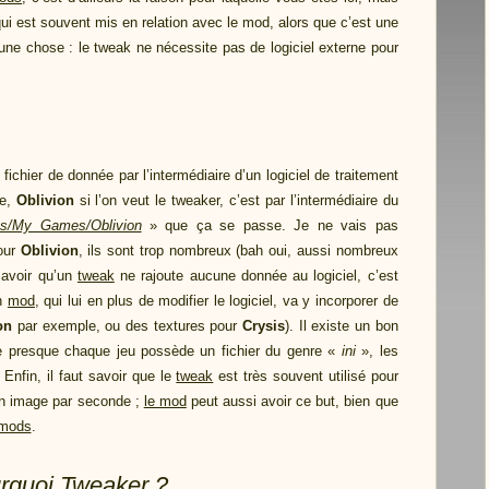
qui est souvent mis en relation avec le mod, alors que c’est une
r une chose : le tweak ne nécessite pas de logiciel externe pour
ichier de donnée par l’intermédiaire d’un logiciel de traitement
le,
Oblivion
si l’on veut le tweaker, c’est par l’intermédiaire du
s/My Games/Oblivion
» que ça se passe. Je ne vais pas
our
Oblivion
, ils sont trop nombreux (bah oui, aussi nombreux
 savoir qu’un
tweak
ne rajoute aucune donnée au logiciel, c’est
un
mod
, qui lui en plus de modifier le logiciel, va y incorporer de
on
par exemple, ou des textures pour
Crysis
). Il existe un bon
ue presque chaque jeu possède
un fichier du genre «
ini
», les
Enfin, il faut savoir que le
tweak
est très souvent utilisé pour
 en image par seconde ;
le mod
peut aussi avoir ce but, bien que
mods
.
urquoi Tweaker ?