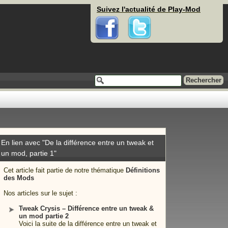
Suivez l'actualité de Play-Mod
Facebook
Twitter
En lien avec "De la différence entre un tweak et
un mod, partie 1"
Cet article fait partie de notre thématique
Définitions
des Mods
Nos articles sur le sujet :
Tweak Crysis – Différence entre un tweak &
un mod partie 2
Voici la suite de la différence entre un tweak et