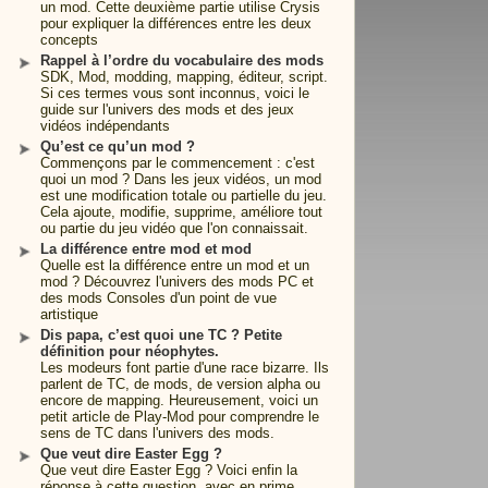
un mod. Cette deuxième partie utilise Crysis
pour expliquer la différences entre les deux
concepts
Rappel à l’ordre du vocabulaire des mods
SDK, Mod, modding, mapping, éditeur, script.
Si ces termes vous sont inconnus, voici le
guide sur l'univers des mods et des jeux
vidéos indépendants
Qu’est ce qu’un mod ?
Commençons par le commencement : c'est
quoi un mod ? Dans les jeux vidéos, un mod
est une modification totale ou partielle du jeu.
Cela ajoute, modifie, supprime, améliore tout
ou partie du jeu vidéo que l'on connaissait.
La différence entre mod et mod
Quelle est la différence entre un mod et un
mod ? Découvrez l'univers des mods PC et
des mods Consoles d'un point de vue
artistique
Dis papa, c’est quoi une TC ? Petite
définition pour néophytes.
Les modeurs font partie d'une race bizarre. Ils
parlent de TC, de mods, de version alpha ou
encore de mapping. Heureusement, voici un
petit article de Play-Mod pour comprendre le
sens de TC dans l'univers des mods.
Que veut dire Easter Egg ?
Que veut dire Easter Egg ? Voici enfin la
réponse à cette question, avec en prime