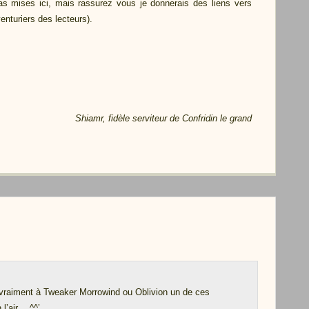
 mises ici, mais rassurez vous je donnerais des liens vers
enturiers des lecteurs).
Shiamr, fidèle serviteur de
Confridin le grand
e vraiment à Tweaker Morrowind ou Oblivion un de ces
 l’air… ^^’