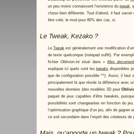
un peu moins connaissent l’existence du
tweak
, 
chose bien différente. Tout d’abord, il faut savoi
être créé, le mod pour 80% des cas, si.
Le Tweak, Kezako ?
Le
Tweak
est généralement une modification d’un f
de texte quelconque (notepad suffit). Par exemp
fichier
Oblivion.ini
situé dans «
Mes document
expliquer ici quels sont les
tweaks
disponibles p
que de configuration possible ^^). Aussi, il faut
principalement là que réside la différence avec 
nouvelles données (des modèles 3D pour
Oblivi
paquet de jeux capables d’être tweakés, puisq
possibilités sont changeantes en fonction du jeu. 
l’optimisation graphique d’un jeu, afin de gagner
ce soit secondaire dans l’esprit des créateurs de
Mais, qu’apporte un tweak ? Po