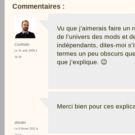
Commentaires :
Vu que j’aimerais faire un r
de l’univers des mods et d
indépendants, dites-moi s’i
Confridín
Le 31 août 2009 à
termes un peu obscurs que
14:16
que j’explique. 😉
Merci bien pour ces explic
stinstin
Le 8 février 2011 à