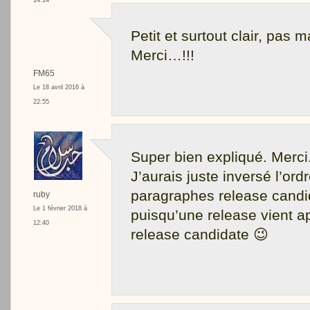
14:14
Petit et surtout clair, pas ma
Merci…!!!
FM65
Le 18 avril 2016 à
22:55
Super bien expliqué. Merci
J’aurais juste inversé l’ord
paragraphes release candid
ruby
Le 1 février 2018 à
puisqu’une release vient a
12:40
release candidate 😉