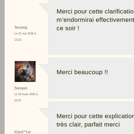
Merci pour cette clarificatio
m’endormirai effectivemen
ce soir !
Tenzing
Le 12 mai 2018 à
13:22
Merci beaucoup !!
Sixoyen
Le 18 mars 2020 à
20:57
Merci pour cette explicatio
très clair, parfait merci
R3n0""14/