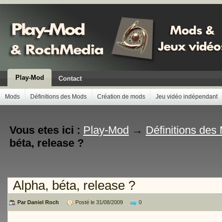
Play-Mod
Contact
Mods
Définitions des Mods
Création de mods
Jeu vidéo indépendant
Vous etes ici :
Play-Mod
→
Définitions des
béta, release ?
Alpha, béta, release ?
Par Daniel Roch
Posté le 31/08/2009
0