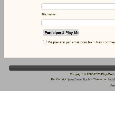
Site Internet
Me prévenir par email pour les futurs commen
Copyright © 2008-2026 Play-Mod
Par Confridin (
aka Daniel Roch
) - Thème par
SeoM
Pro