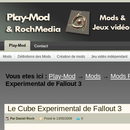
Play-Mod
Contact
Mods
Définitions des Mods
Création de mods
Jeu vidéo indépendant
Vous etes ici :
Play-Mod
→
Mods
→
Mods F
Experimental de Fallout 3
Le Cube Experimental de Fallout 3
Par Daniel Roch
Posté le 13/05/2009
0