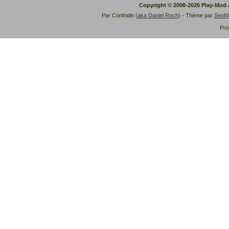
Copyright © 2008-2026 Play-Mod
Par Confridin (
aka Daniel Roch
) - Thème par
SeoM
Pro