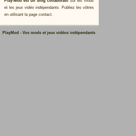
Play-Mod est un blog collaboratif
sur les mods
et les jeux vidéo indépendants. Publiez les vôtres
en utilisant la page contact.
PlayMod - Vos mods et jeux vidéos indépendants