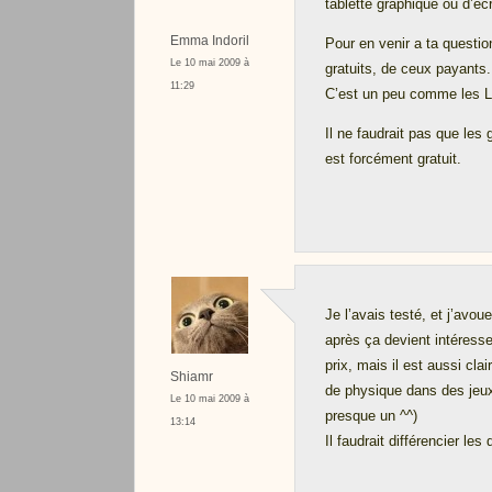
tablette graphique ou d’éc
Emma Indoril
Pour en venir a ta question
Le 10 mai 2009 à
gratuits, de ceux payants.
11:29
C’est un peu comme les Log
Il ne faudrait pas que les
est forcément gratuit.
Je l’avais testé, et j’avou
après ça devient intéressen
prix, mais il est aussi cl
Shiamr
de physique dans des jeux
Le 10 mai 2009 à
presque un ^^)
13:14
Il faudrait différencier le