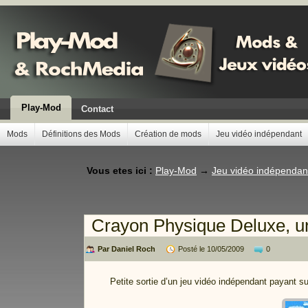
Play-Mod
Contact
Mods
Définitions des Mods
Création de mods
Jeu vidéo indépendant
Vous etes ici :
Play-Mod
→
Jeu vidéo indépendan
Crayon Physique Deluxe, un 
Par Daniel Roch
Posté le 10/05/2009
0
Petite sortie d’un jeu vidéo indépendant payant s