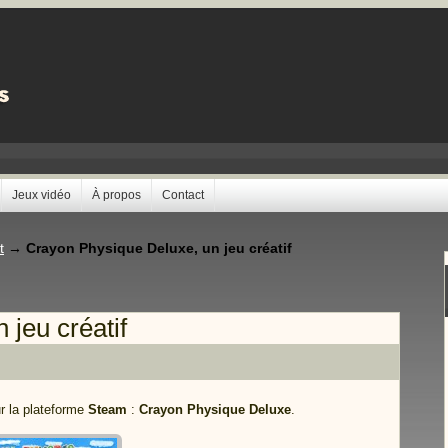
Jeux vidéo
À propos
Contact
t
→
Crayon Physique Deluxe, un jeu créatif
jeu créatif
ur la plateforme
Steam
:
Crayon Physique Deluxe
.