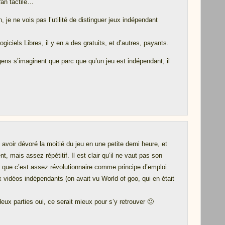
ran tactile…
, je ne vois pas l’utilité de distinguer jeux indépendant
iciels Libres, il y en a des gratuits, et d’autres, payants.
 gens s’imaginent que parc que qu’un jeu est indépendant, il
e avoir dévoré la moitié du jeu en une petite demi heure, et
t, mais assez répétitif. Il est clair qu’il ne vaut pas son
air que c’est assez révolutionnaire comme principe d’emploi
 vidéos indépendants (on avait vu World of goo, qui en était
s deux parties oui, ce serait mieux pour s’y retrouver 🙂