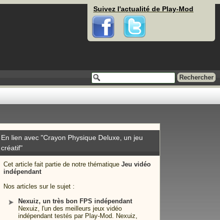
Suivez l'actualité de Play-Mod
Facebook
Twitter
En lien avec "Crayon Physique Deluxe, un jeu
créatif"
Cet article fait partie de notre thématique
Jeu vidéo
indépendant
Nos articles sur le sujet :
Nexuiz, un très bon FPS indépendant
Nexuiz, l'un des meilleurs jeux vidéo
indépendant testés par Play-Mod. Nexuiz,