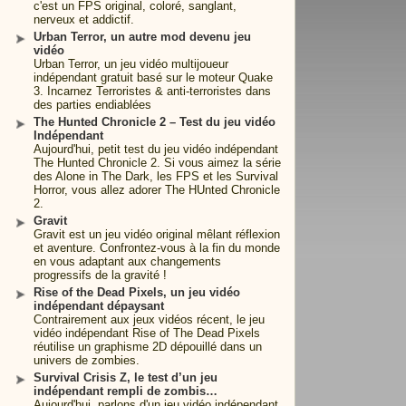
c'est un FPS original, coloré, sanglant,
nerveux et addictif.
Urban Terror, un autre mod devenu jeu
vidéo
Urban Terror, un jeu vidéo multijoueur
indépendant gratuit basé sur le moteur Quake
3. Incarnez Terroristes & anti-terroristes dans
des parties endiablées
The Hunted Chronicle 2 – Test du jeu vidéo
Indépendant
Aujourd'hui, petit test du jeu vidéo indépendant
The Hunted Chronicle 2. Si vous aimez la série
des Alone in The Dark, les FPS et les Survival
Horror, vous allez adorer The HUnted Chronicle
2.
Gravit
Gravit est un jeu vidéo original mêlant réflexion
et aventure. Confrontez-vous à la fin du monde
en vous adaptant aux changements
progressifs de la gravité !
Rise of the Dead Pixels, un jeu vidéo
indépendant dépaysant
Contrairement aux jeux vidéos récent, le jeu
vidéo indépendant Rise of The Dead Pixels
réutilise un graphisme 2D dépouillé dans un
univers de zombies.
Survival Crisis Z, le test d’un jeu
indépendant rempli de zombis…
Aujourd'hui, parlons d'un jeu vidéo indépendant