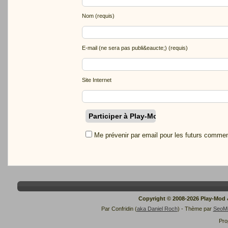
Nom (requis)
E-mail (ne sera pas publi&eaucte;) (requis)
Site Internet
Me prévenir par email pour les futurs commen
Copyright © 2008-2026 Play-Mod
Par Confridin (
aka Daniel Roch
) - Thème par
SeoM
Pro