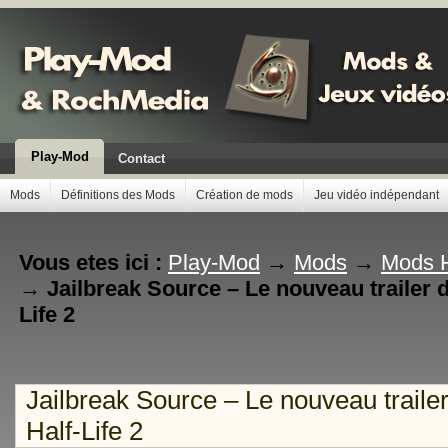
Play-Mod
Contact
Mods
Définitions des Mods
Création de mods
Jeu vidéo indépendant
Vous etes ici :
Play-Mod
→
Mods
→
Mods H
→
Jailbreak Source – Le nouveau trailer 
Life 2
Jailbreak Source – Le nouveau traile
Half-Life 2