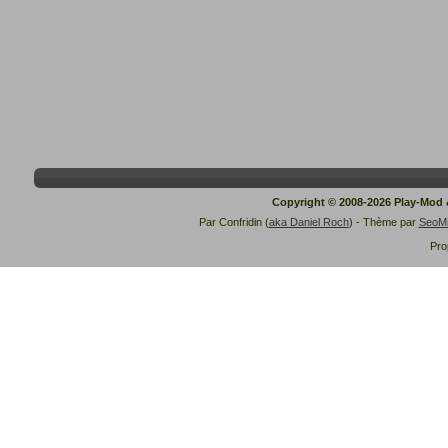
Copyright © 2008-2026 Play-Mod
Par Confridin (
aka Daniel Roch
) - Thème par
SeoM
Pro