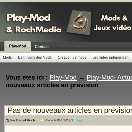
Play-Mod
Contact
Mods
Définitions des Mods
Création de mods
Jeu vidéo indépendant
Vous etes ici :
Play-Mod
→
Play-Mod- Actua
nouveaux articles en prévision
Pas de nouveaux articles en prévisio
Par Daniel Roch
Posté le 05/03/2009
0