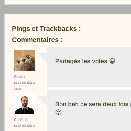
Pings et Trackbacks :
Commentaires :
Partagés les votes 😀
Shiamr
Le 23 juin 2009 à
19:08
Bon bah ce sera deux fois 
🙂
Confridín
Le 25 juin 2009 à