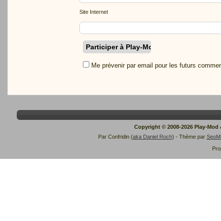
Site Internet
Me prévenir par email pour les futurs commen
Copyright © 2008-2026 Play-Mod
Par Confridin (
aka Daniel Roch
) - Thème par
SeoM
Pro