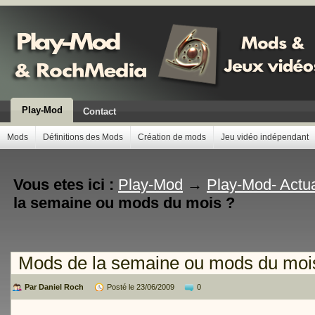
Play-Mod
Contact
Mods
Définitions des Mods
Création de mods
Jeu vidéo indépendant
Vous etes ici :
Play-Mod
→
Play-Mod- Actua
la semaine ou mods du mois ?
Mods de la semaine ou mods du moi
Par Daniel Roch
Posté le 23/06/2009
0