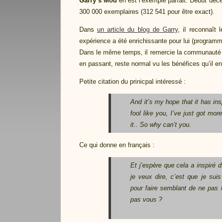
Garry’s Mod
en est l’exemple parfait. Début déc
300 000 exemplaires (312 541 pour être exact).
Dans
un article du blog de Garry
, il reconnaît
expérience a été enrichissante pour lui (program
Dans le même temps, il remercie la communauté
en passant, reste normal vu les bénéfices qu’il en 
Petite citation du prinicpal intéressé :
And it’s my hope that it has ins
fool like you, I’ve just got mor
it.. So why can’t you.
Ce qui donne en français :
Et j’espère que cela a inspiré
je veux dire, c’est que je sui
pour faire semblant de ne pas l’ê
pas vous ?