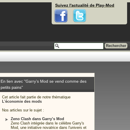
Suivez l'actualité de Play-Mod
Facebook
Twitter
En lien avec "Garry’s Mod se vend comme des
petits pains"
Cet article fait partie de notre thématique
L'économie des mods
Nos articles sur le sujet :
Zeno Clash dans Garry’s Mod
Zeno Clash intégrée dans le célèbre Garry's
Mod, une initiative novatrice dans l'univers et