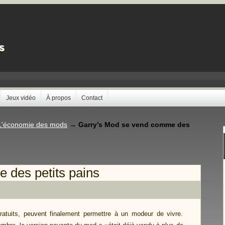
Jeux vidéo
À propos
Contact
L'économie des mods
→
Garry’s Mod se vend comme des
 des petits pains
atuits, peuvent finalement permettre à un modeur de vivre.