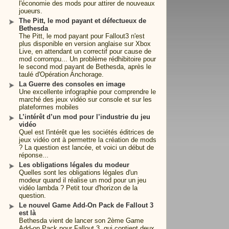
l'économie des mods pour attirer de nouveaux
joueurs.
The Pitt, le mod payant et défectueux de
Bethesda
The Pitt, le mod payant pour Fallout3 n'est
plus disponible en version anglaise sur Xbox
Live, en attendant un correctif pour cause de
mod corrompu... Un problème rédhibitoire pour
le second mod payant de Bethesda, après le
taulé d'Opération Anchorage.
La Guerre des consoles en image
Une excellente infographie pour comprendre le
marché des jeux vidéo sur console et sur les
plateformes mobiles
L’intérêt d’un mod pour l’industrie du jeu
vidéo
Quel est l'intérêt que les sociétés éditrices de
jeux vidéo ont à permettre la création de mods
? La question est lancée, et voici un début de
réponse...
Les obligations légales du modeur
Quelles sont les obligations légales d'un
modeur quand il réalise un mod pour un jeu
vidéo lambda ? Petit tour d'horizon de la
question.
Le nouvel Game Add-On Pack de Fallout 3
est là
Bethesda vient de lancer son 2ème Game
Add-on Pack pour Fallout 3, qui contient deux