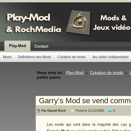
Play-Mod
Contact
Mods
Définitions des Mods
Création de mods
Jeu vidéo indépendant
Vous etes ici :
Play-Mod
→
Création de mods
→
petits pains
Garry’s Mod se vend comme
Par Daniel Roch
Posté le 21/12/2008
0
Les mods qui sont dans la majorité des cas gr