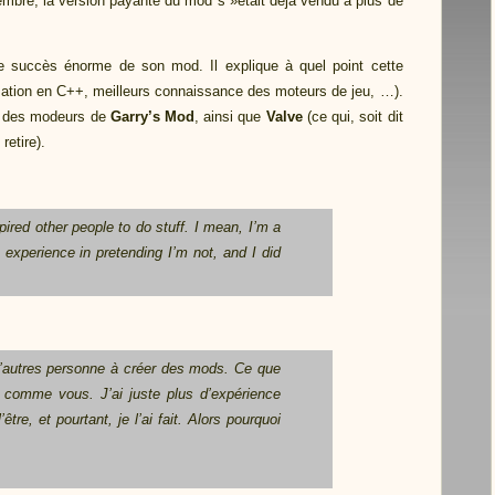
embre, la version payante du mod s »était déjà vendu à plus de
 le succès énorme de son mod. Il explique à quel point cette
mation en C++, meilleurs connaissance des moteurs de jeu, …).
 des modeurs de
Garry’s Mod
, ainsi que
Valve
(ce qui, soit dit
retire).
pired other people to do stuff. I mean, I’m a
e experience in pretending I’m not, and I did
 d’autres personne à créer des mods. Ce que
s comme vous. J’ai juste plus d’expérience
tre, et pourtant, je l’ai fait. Alors pourquoi